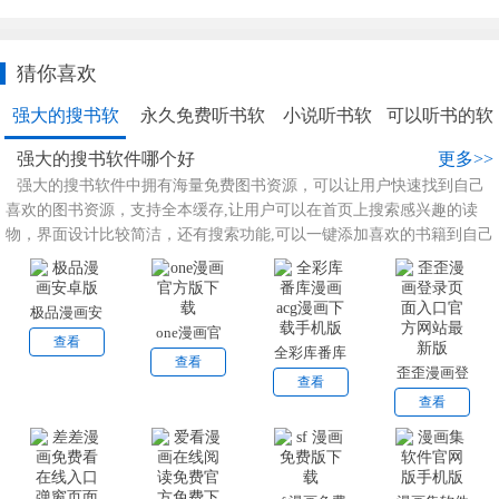
猜你喜欢
强大的搜书软
永久免费听书软
小说听书软
可以听书的软
件哪个好
件有哪些
件合集
件合集
强大的搜书软件哪个好
更多>>
强大的搜书软件中拥有海量免费图书资源，可以让用户快速找到自己
喜欢的图书资源，支持全本缓存,让用户可以在首页上搜索感兴趣的读
物，界面设计比较简洁，还有搜索功能,可以一键添加喜欢的书籍到自己
的书架上，直接阅读，软件内没有广告打扰。
极品漫画安
one漫画官
卓版
查看
全彩库番库
方版下载
查看
歪歪漫画登
漫画acg漫
查看
录页面入口
查看
画下载手机
官方网站最
版
新版