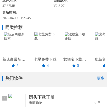
文件大小:
当前版本:
47.87MB
V2.8.27
更新时间:
2025-04-17 11:26:45
同类推荐
新店商最新版本
七星免费下载
宠物宝下载正版
盒岛免
5
4
5
热门软件
更多
圆头下载正版
1
电商购物
5