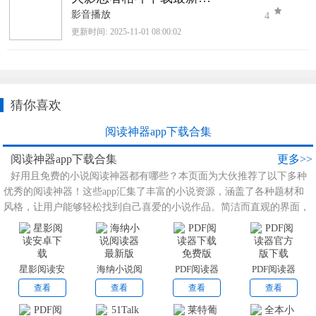
影音播放
4
更新时间:
2025-11-01 08:00:02
猜你喜欢
阅读神器app下载合集
阅读神器app下载合集
更多>>
好用且免费的小说阅读神器都有哪些？本页面为大伙推荐了以下多种
优秀的阅读神器！这些app汇集了丰富的小说资源，涵盖了各种题材和
风格，让用户能够轻松找到自己喜爱的小说作品。简洁而直观的界面，
使用户能够轻松浏览和查找小说；支持自定义阅读界面，用户可以根据
自己的喜好调整字体大小、背景颜色和页面布局，以获得最舒适的阅读
体验，同时，它还支持夜间模式，方便用户在夜晚或低光环境下阅读，
减轻眼睛的疲劳。
星影阅读安
海纳小说阅
PDF阅读器
PDF阅读器
卓下载
读器最新版
下载免费版
官方版下载
查看
查看
查看
查看