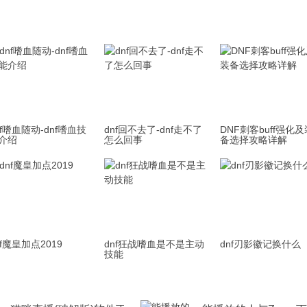
nf嗜血随动-dnf嗜血技
dnf回不去了-dnf走不了
DNF刺客buff强化及
介绍
怎么回事
备选择攻略详解
nf魔皇加点2019
dnf狂战嗜血是不是主动
dnf刃影徽记换什么
技能