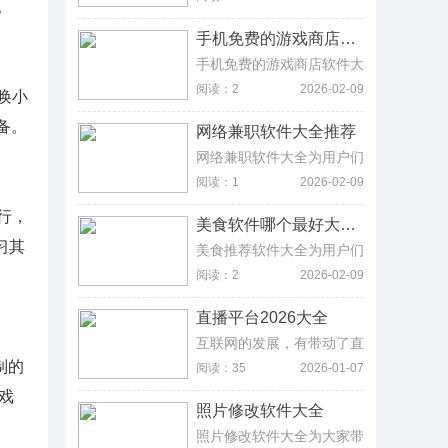
。
叫车的方式打破了传统乘车
理念，用户点击叫车后自动
手机免费的游戏商店软件大全合集
匹配最近最优的车辆，应用
内实时...
手机免费的游戏商店软件大
全为用户们带来了大量可以
阅读：2
2026-02-09
唤小
免费下载游戏的手机app推
荐下载，用户能够在这里能
备。
网络兼职软件大全推荐
够找到各种好玩的游戏，并
且还...
网络兼职软件大全为用户们
带来了关于工作的网络兼职
阅读：1
2026-02-09
app下载，以下的这些软件
可以帮助你找到很多优质的
行，
美食软件哪个最好大全合集
工作，你所想要体验的类型
习其
都能...
美食推荐软件大全为用户们
带来了各种优质的美食推荐
阅读：2
2026-02-09
软件下载，用户能够在这里
找到各种的美食的地点，这
直播平台2026大全
里会帮助你快速的进行定
位，并且...
互联网的发展，有带动了直
播行业的发展，玩家可以在
制的
阅读：35
2026-01-07
软件上面观看主播直播游戏
戏
或者生活，直播的内容什么
照片修改软件大全
都有，还可以在主播的房间
里发送弹...
照片修改软件大全为大家带