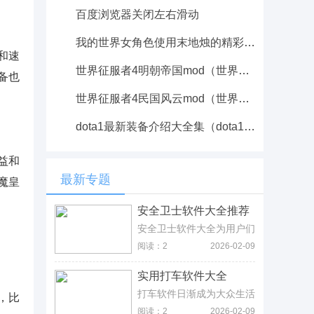
百度浏览器关闭左右滑动
我的世界女角色使用末地烛的精彩瞬间视频分享
和速
世界征服者4明朝帝国mod（世界征服者4宋朝mod）
备也
世界征服者4民国风云mod（世界征服者4国民党mod）
dota1最新装备介绍大全集（dota1最新装备介绍大全集）
益和
最新专题
魔皇
安全卫士软件大全推荐
安全卫士软件大全为用户们
带来清理病毒的安全卫士
阅读：2
2026-02-09
app下载，软件可以很好的
保护你的手机不被病毒给入
实用打车软件大全
侵，还自带了很多的查找功
能，手机...
打车软件日渐成为大众生活
，比
中不可分割的一部分，一键
阅读：2
2026-02-09