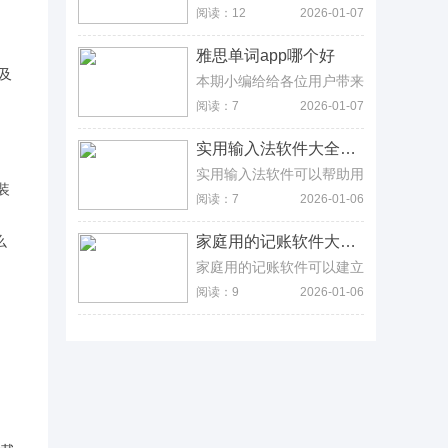
来了一些工具非常丰富的照
阅读：12
2026-01-07
片修改软件，你可以在这里
下载小咖秀、美咖秀、雪颜
雅思单词app哪个好
相机等多款照片修改软件，
这些...
本期小编给给各位用户带来
的是雅思单词app推荐，这
阅读：7
2026-01-07
类软件可以给各位小伙伴提
供最专业的英语单词服务。
实用输入法软件大全推荐
海量的单词可以积累，大家
按照...
实用输入法软件可以帮助用
装
户更好的进行打字操作以及
阅读：7
2026-01-06
写作，有些输入法可以将用
户的常用词在后台记录下
家庭用的记账软件大全合集
来，在重复打这个拼音的时
候就会...
家庭用的记账软件可以建立
多种不同的账本，邀请家庭
阅读：9
2026-01-06
成员一起来进行记录和监
控，软件会定期为用户推送
收支的报表，帮助用户更好
的检测资...