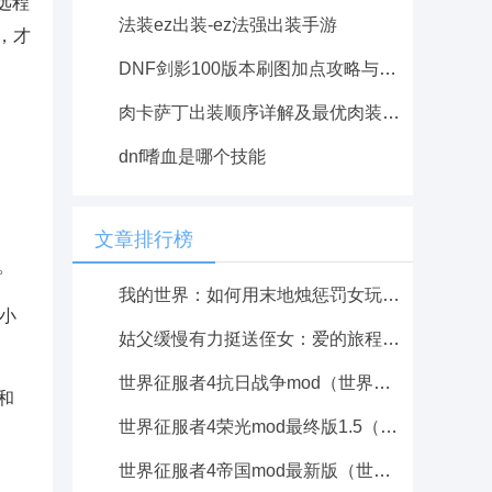
远程
法装ez出装-ez法强出装手游
，才
DNF剑影100版本刷图加点攻略与最佳加点方案详解
肉卡萨丁出装顺序详解及最优肉装推荐
dnf嗜血是哪个技能
文章排行榜
。
我的世界：如何用末地烛惩罚女玩家的创意玩法解析
小
姑父缓慢有力挺送侄女：爱的旅程与成长的故事
世界征服者4抗日战争mod（世界征服者4抗日战争模组）
和
世界征服者4荣光mod最终版1.5（世界征服者4荣光mod最终版1.5怎么下）
世界征服者4帝国mod最新版（世界征服者4帝国mod最新版本更新内容介绍）